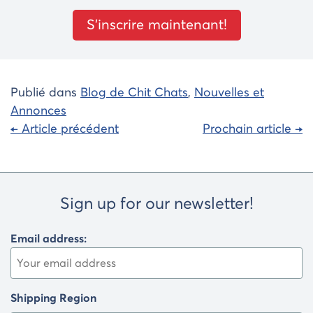
S’inscrire maintenant!
Publié dans
Blog de Chit Chats
,
Nouvelles et
Annonces
Navigation
← Article précédent
Prochain article →
de
l'article
Sign up for our newsletter!
Email address:
Shipping Region