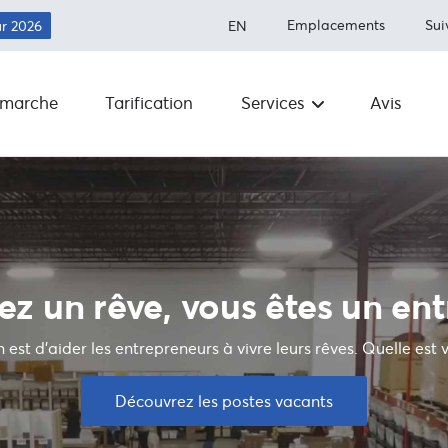
Emplacements
Sui
ur 2026
EN
marche
Tarification
Services
Avis
Expédition aux États-Unis
À propos
Économisez jusqu'à 80 % sur les fra
d'expédition.
Articles int
Expédition au Canada
Exécution
Économisez plus de 50 % sur
l'expédition
Salle de
ez un rêve, vous êtes un en
rédaction
Expédition à l'international
Économisez jusqu'à 80 % sur les frai
 est d'aider les entrepreneurs à vivre leurs rêves. Quelle est 
d'expédition dans le monde entier
Transporte
FAQ
Découvrez les postes vacants
Intégrations
Programm