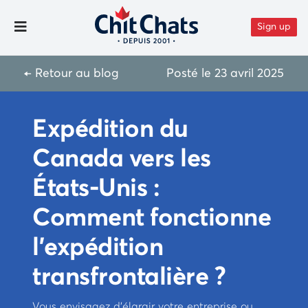
Aller au contenu
Sign up
Toggle Menu
← Retour au blog
Posté le
23 avril 2025
Expédition du
Canada vers les
États-Unis :
Comment fonctionne
l’expédition
transfrontalière ?
Vous envisagez d’élargir votre entreprise ou