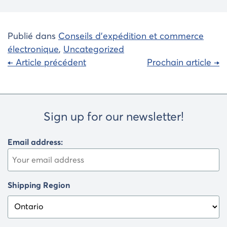
Publié dans
Conseils d'expédition et commerce
électronique
,
Uncategorized
Navigation
← Article précédent
Prochain article →
de
l'article
Sign up for our newsletter!
Email address:
Shipping Region