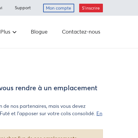
vi
Support
Mon compte
S'inscrire
Plus
Blogue
Contactez-nous
Carrières
is
erdits
Déposer
Planifier un
ramassage
 vous rendre à un emplacement
Envoyer par la
poste
s
n de nos partenaires, mais vous devez
urs
uté et l’apposer sur votre colis consolidé.
En
La responsabilité
des entreprises
Fournitures
e de