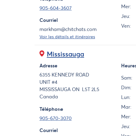
Mer:
905-604-3607
Jeu:
Courriel
Ven:
markham@chitchats.com
Voir les détails et itinéraires
Mississauga
Adresse
Heure
Jour
6355 KENNEDY ROAD
Sam:
UNIT #4
Dim:
MISSISSAUGA
ON
L5T 2L5
Canada
Lun:
Mar:
Téléphone
Mer:
905-670-3070
Jeu:
Courriel