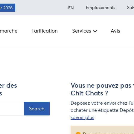
Emplacements
Sui
ur 2026
EN
marche
Tarification
Services
Avis
Expédition aux États-Unis
À propos
Économisez jusqu'à 80 % sur les fra
d'expédition.
Articles int
Expédition au Canada
Exécution
Économisez plus de 50 % sur
l'expédition
er des
Vous ne pouvez pas
Salle de
s
Chit Chats ?
rédaction
Expédition à l'international
Économisez jusqu'à 80 % sur les frai
Déposez votre envoi chez l’u
d'expédition dans le monde entier
Transporte
acheter une étiquette DépôtF
savoir plus
FAQ
Intégrations
Programm