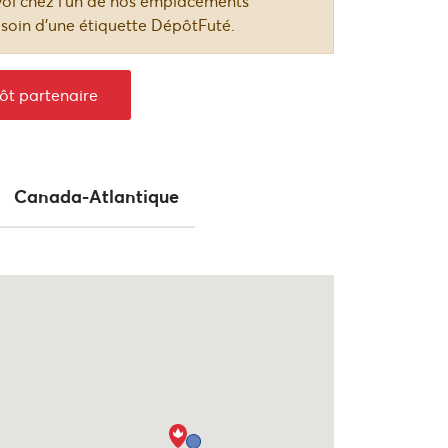
oi chez l’un de nos emplacements
d'expédition
esoin d’une étiquette DépôtFuté.
ôt partenaire
Canada-Atlantique