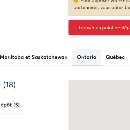
Pour déposer votre env
Comment expédier
parrainage
partenaires, vous aurez b
Assurance
Trouver un point de dép
Manitoba et Saskatchewan
Ontario
Québec
(18)
dépôt
(5)