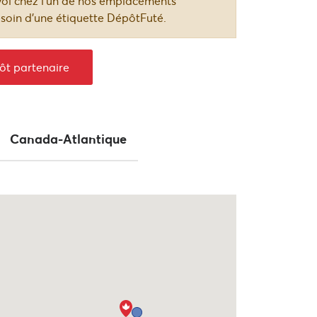
oi chez l’un de nos emplacements
d'expédition
esoin d’une étiquette DépôtFuté.
ôt partenaire
Canada-Atlantique