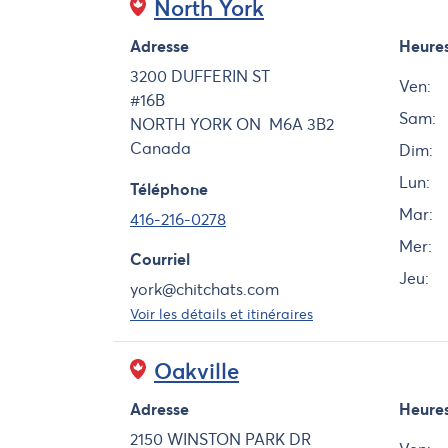
North York
Adresse
Heure
Jour
3200 DUFFERIN ST
Ven:
#16B
Sam:
NORTH YORK
ON
M6A 3B2
Canada
Dim:
Lun:
Téléphone
Mar:
416-216-0278
Mer:
Courriel
Jeu:
york@chitchats.com
Voir les détails et itinéraires
Oakville
Adresse
Heure
Jour
2150 WINSTON PARK DR