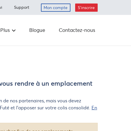
vi
Support
Mon compte
S'inscrire
Plus
Blogue
Contactez-nous
Carrières
is
erdits
Déposer
Planifier un
ramassage
 vous rendre à un emplacement
Envoyer par la
poste
s
n de nos partenaires, mais vous devez
urs
uté et l’apposer sur votre colis consolidé.
En
La responsabilité
des entreprises
Fournitures
e de