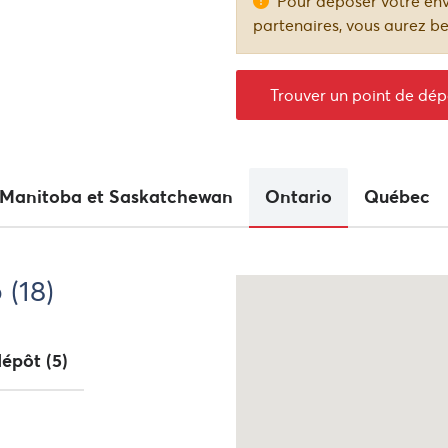
Pour déposer votre env
Comment expédier
parrainage
partenaires, vous aurez b
Assurance
Trouver un point de dép
Manitoba et Saskatchewan
Ontario
Québec
(18)
dépôt
(5)