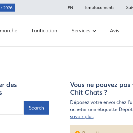
Emplacements
Sui
ur 2026
EN
marche
Tarification
Services
Avis
Expédition aux États-Unis
À propos
Économisez jusqu'à 80 % sur les fra
d'expédition.
Articles int
Expédition au Canada
Exécution
Économisez plus de 50 % sur
l'expédition
er des
Vous ne pouvez pas
Salle de
s
Chit Chats ?
rédaction
Expédition à l'international
Économisez jusqu'à 80 % sur les frai
Déposez votre envoi chez l’u
d'expédition dans le monde entier
Transporte
acheter une étiquette DépôtF
savoir plus
FAQ
Intégrations
Programm