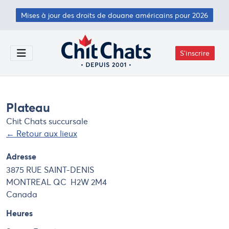
Passer au contenu principal
Mises à jour des droits de douane américains pour 2026
S'inscrire
Toggle Menu
Plateau
Chit Chats succursale
← Retour aux lieux
Adresse
3875 RUE SAINT-DENIS
MONTREAL
QC
H2W 2M4
Canada
Heures
Day
Hours